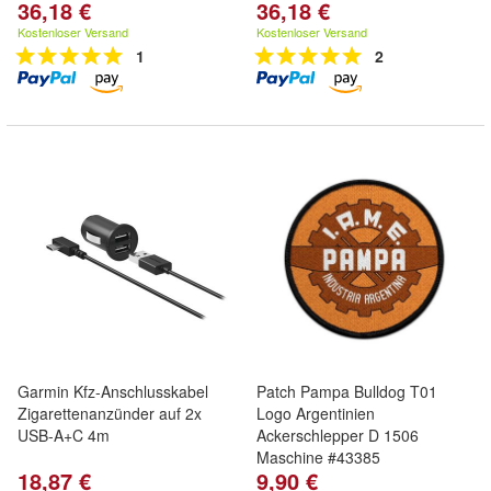
36,18 €
36,18 €
Kostenloser Versand
Kostenloser Versand
1
2
Garmin Kfz-Anschlusskabel
Patch Pampa Bulldog T01
Zigarettenanzünder auf 2x
Logo Argentinien
USB-A+C 4m
Ackerschlepper D 1506
Maschine #43385
18,87 €
9,90 €