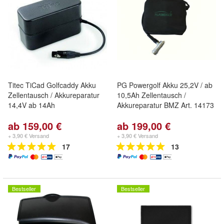
Titec TiCad Golfcaddy Akku
PG Powergolf Akku 25,2V / ab
Zellentausch / Akkureparatur
10,5Ah Zellentausch /
14,4V ab 14Ah
Akkureparatur BMZ Art. 14173
ab 159,00 €
ab 199,00 €
+ 3,90 € Versand
+ 3,90 € Versand
17
13
Bestseller
Bestseller