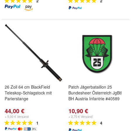
2
2
26 Zoll 64 cm BlackField
Patch Jägerbataillon 25
Teleskop-Schlagstock mit
Bundesheer Österreich JgBtl
Parierstange
BH Austria Infantrie #40589
44,00 €
10,90 €
+ 5,00 € Versand
+ 2,70 € Versand
1
4