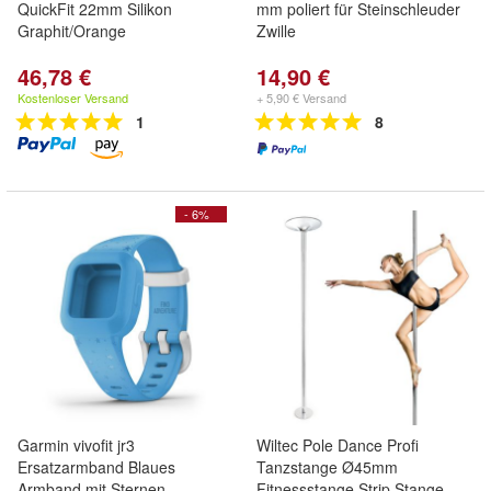
QuickFit 22mm Silikon
mm poliert für Steinschleuder
Graphit/Orange
Zwille
46,78 €
14,90 €
Kostenloser Versand
+ 5,90 € Versand
1
8
- 6%
Garmin vivofit jr3
Wiltec Pole Dance Profi
Ersatzarmband Blaues
Tanzstange Ø45mm
Armband mit Sternen
Fitnessstange Strip Stange