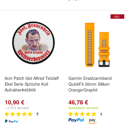
- 6%
9cm Patch Idol Alfred Tetzlaff
Garmin Ersatzarmband
Ekel Serie Sprüche Kult
QuickFit 26mm Silikon
Aufnäher#40809
Orange/Graphit
10,90 €
46,78 €
+ 2,70 € Versand
Kostenloser Versand
7
1