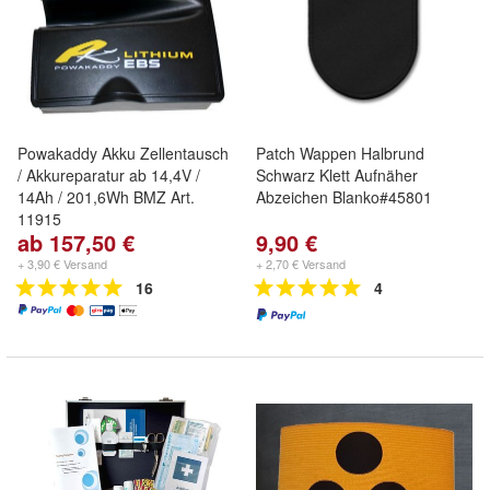
Powakaddy Akku Zellentausch
Patch Wappen Halbrund
/ Akkureparatur ab 14,4V /
Schwarz Klett Aufnäher
14Ah / 201,6Wh BMZ Art.
Abzeichen Blanko#45801
11915
ab 157,50 €
9,90 €
+ 3,90 € Versand
+ 2,70 € Versand
16
4