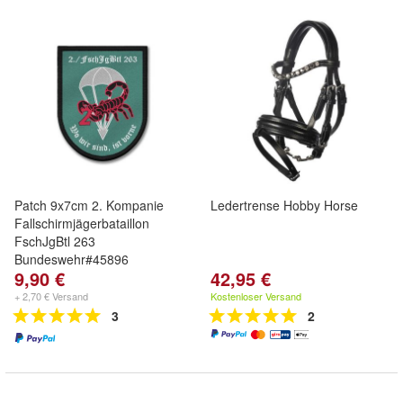
Patch 9x7cm 2. Kompanie
Ledertrense Hobby Horse
Fallschirmjägerbataillon
FschJgBtl 263
Bundeswehr#45896
9,90 €
42,95 €
+ 2,70 € Versand
Kostenloser Versand
3
2