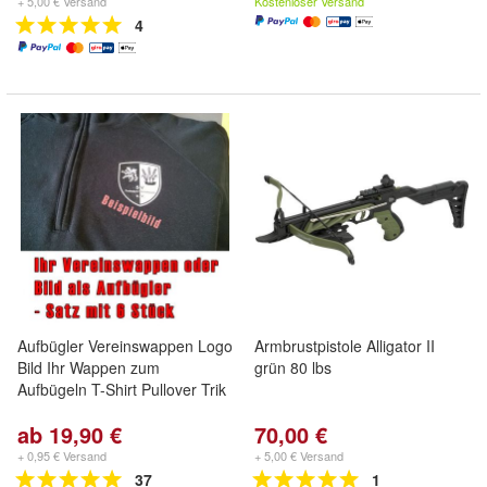
+ 5,00 € Versand
Kostenloser Versand
4
Aufbügler Vereinswappen Logo
Armbrustpistole Alligator II
Bild Ihr Wappen zum
grün 80 lbs
Aufbügeln T-Shirt Pullover Trik
ab 19,90 €
70,00 €
+ 0,95 € Versand
+ 5,00 € Versand
37
1