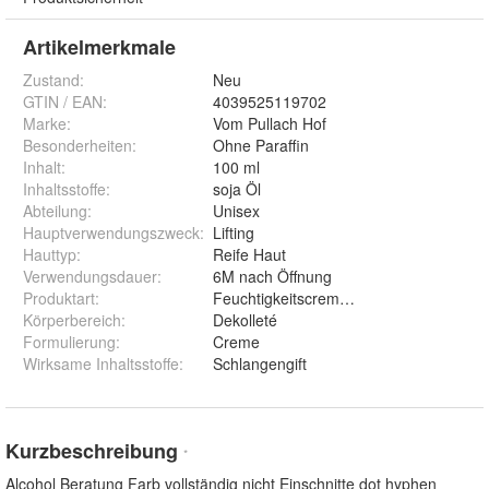
Artikelmerkmale
Zustand:
Neu
GTIN / EAN:
4039525119702
Marke:
Vom Pullach Hof
Besonderheiten
:
Ohne Paraffin
Inhalt
:
100 ml
Inhaltsstoffe
:
soja Öl
Abteilung
:
Unisex
Hauptverwendungszweck
:
Lifting
Hauttyp
:
Reife Haut
Verwendungsdauer
:
6M nach Öffnung
Produktart
:
Feuchtigkeitscreme / Antifalten
Körperbereich
:
Dekolleté
Formulierung
:
Creme
Wirksame Inhaltsstoffe
:
Schlangengift
Kurzbeschreibung
*
Alcohol Beratung Farb vollständig nicht Einschnitte dot hyphen