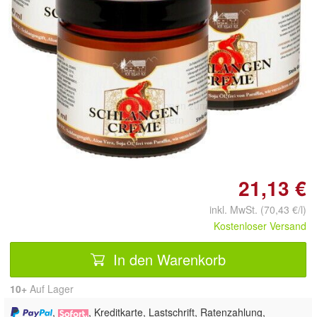
Doppelt antippen zum
vergrößern
21,13 €
inkl. MwSt. (70,43 €/l)
Kostenloser Versand
In den Warenkorb
10+
Auf Lager
,
, Kreditkarte, Lastschrift, Ratenzahlung,