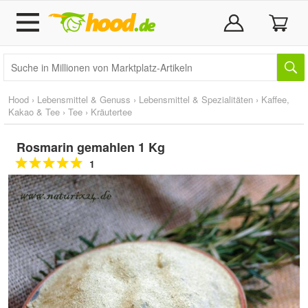
Hood
›
Lebensmittel & Genuss
›
Lebensmittel & Spezialitäten
›
Kaffee,
Kakao & Tee
›
Tee
›
Kräutertee
Rosmarin gemahlen 1 Kg
1