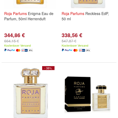
Roja
Parfums
Enigma Eau de
Roja
Parfums
Reckless EdP,
Parfum, 50ml Herrenduft
50 ml
344,86 €
338,56 €
664,15 €
547,87 €
Kostenloser Versand
Kostenloser Versand
- 38%