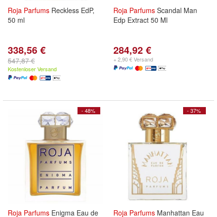
Roja
Parfums
Reckless EdP,
Roja
Parfums
Scandal Man
50 ml
Edp Extract 50 Ml
338,56 €
284,92 €
+ 2,90 € Versand
547,87 €
Kostenloser Versand
- 48%
- 37%
Roja
Parfums
Enigma Eau de
Roja
Parfums
Manhattan Eau