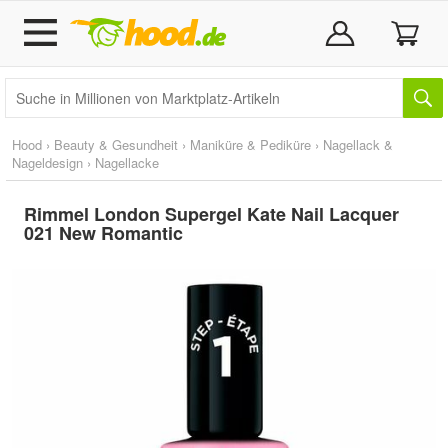
Hood
›
Beauty & Gesundheit
›
Maniküre & Pediküre
›
Nagellack &
Nageldesign
›
Nagellacke
Rimmel London Supergel Kate Nail Lacquer
021 New Romantic