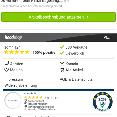
zu verlieren. Sein Finish ist gelartig,
... Mehr
* maschinell aus der Artikelbeschreibung erstellt
Artikelbeschreibung anzeigen
Platin
somnia24
868 Verkäufe
100% positiv
Gewerblich
Anrufen
Kontakt
Merken
Alle Artikel
Impressum
AGB
&
Datenschutz
Widerrufsbelehrung