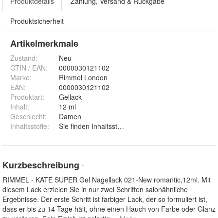
Produktdetails
Zahlung, Versand & Rückgabe
Produktsicherheit
Artikelmerkmale
Zustand:
Neu
GTIN / EAN:
0000030121102
Marke:
Rimmel London
EAN
:
0000030121102
Produktart
:
Gellack
Inhalt
:
12 ml
Geschlecht
:
Damen
Inhaltsstoffe
:
Sie finden Inhaltsstoffangaben auf dem gelieferten 
Kurzbeschreibung
*
RIMMEL - KATE SUPER Gel Nagellack 021-New romantic,12ml. Mit
diesem Lack erzielen Sie in nur zwei Schritten salonähnliche
Ergebnisse. Der erste Schritt ist farbiger Lack, der so formuliert ist,
dass er bis zu 14 Tage hält, ohne einen Hauch von Farbe oder Glanz