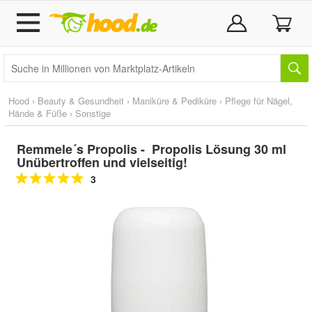
Hood
›
Beauty & Gesundheit
›
Maniküre & Pediküre
›
Pflege für Nägel,
Hände & Füße
›
Sonstige
Remmele´s Propolis - Propolis Lösung 30 ml
Unübertroffen und vielseitig!
3