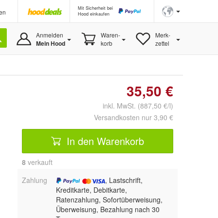
Mit Sicherheit bei
en
Hood einkaufen
Anmelden
Waren-
Merk-
Mein Hood
korb
zettel
35,50 €
inkl. MwSt. (887,50 €/l)
Versandkosten nur 3,90 €
In den Warenkorb
8
 verkauft
Zahlung
, Lastschrift,
Kreditkarte, Debitkarte,
Ratenzahlung, Sofortüberweisung,
Überweisung, Bezahlung nach 30