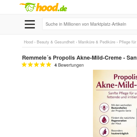
Hood
›
Beauty & Gesundheit
›
Maniküre & Pediküre
›
Pflege fü
Remmele´s Propolis Akne-Mild-Creme - Sanft
4
Bewertungen