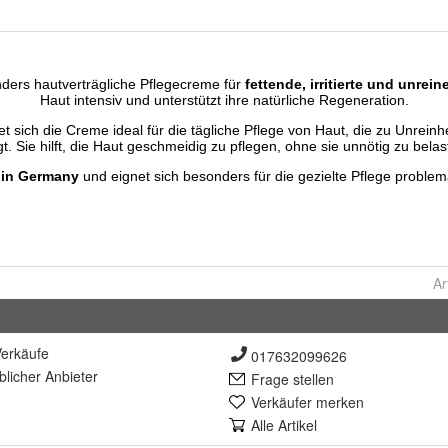
Ar
erkäufe
017632099626
lich
er Anbieter
Frage stellen
Verkäufer merken
Alle Artikel