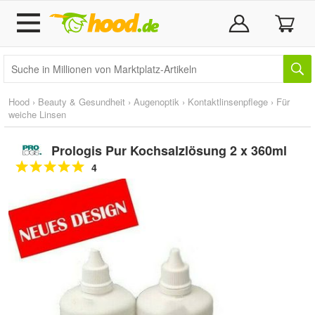
Hood
›
Beauty & Gesundheit
›
Augenoptik
›
Kontaktlinsenpflege
›
Für
weiche Linsen
Prologis Pur Kochsalzlösung 2 x 360ml
4