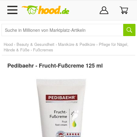
Hood
›
Beauty & Gesundheit
›
Maniküre & Pediküre
›
Pflege für Nägel,
Hände & Füße
›
Fußcremes
Pedibaehr - Frucht-Fußcreme 125 ml