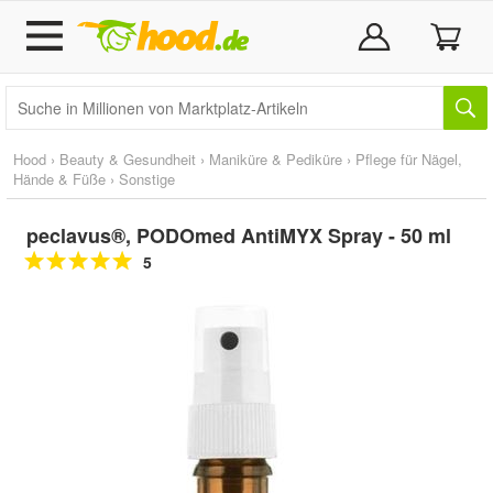
Hood
›
Beauty & Gesundheit
›
Maniküre & Pediküre
›
Pflege für Nägel,
Hände & Füße
›
Sonstige
peclavus®, PODOmed AntiMYX Spray - 50 ml
5