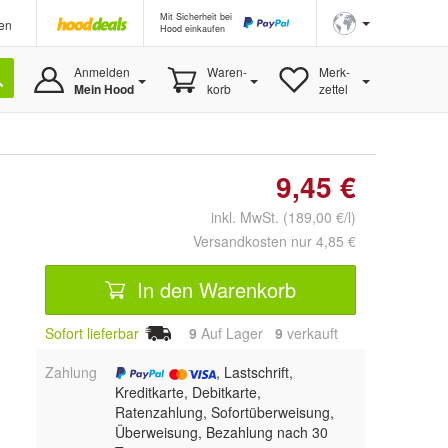
Mit Sicherheit bei
en
Hood einkaufen
Anmelden
Waren-
Merk-
Mein Hood
korb
zettel
9,45 €
inkl. MwSt. (189,00 €/l)
Versandkosten nur 4,85 €
In den Warenkorb
Sofort lieferbar
9
Auf Lager
9
 verkauft
Zahlung
, Lastschrift,
Kreditkarte, Debitkarte,
Ratenzahlung, Sofortüberweisung,
Überweisung, Bezahlung nach 30