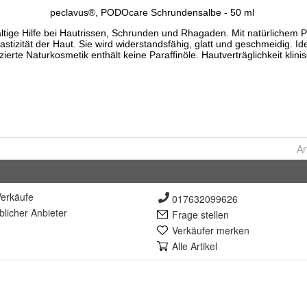
Ar
erkäufe
017632099626
lich
er Anbieter
Frage stellen
Verkäufer merken
Alle Artikel