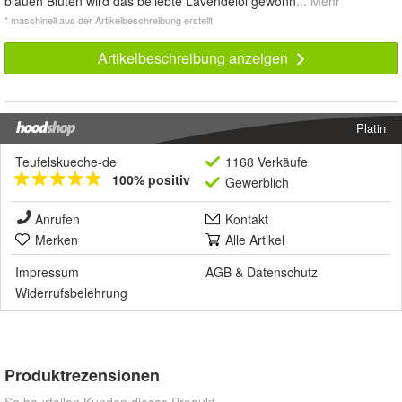
blauen Blüten wird das beliebte Lavendelöl gewonn
... Mehr
* maschinell aus der Artikelbeschreibung erstellt
Artikelbeschreibung anzeigen
Platin
Teufelskueche-de
1168 Verkäufe
100% positiv
Gewerblich
Anrufen
Kontakt
Merken
Alle Artikel
Impressum
AGB
&
Datenschutz
Widerrufsbelehrung
Produktrezensionen