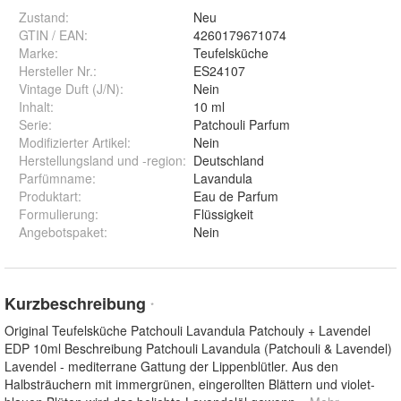
Zustand:
Neu
GTIN / EAN:
4260179671074
Marke:
Teufelsküche
Hersteller Nr.:
ES24107
Vintage Duft (J/N)
:
Nein
Inhalt
:
10 ml
Serie
:
Patchouli Parfum
Modifizierter Artikel
:
Nein
Herstellungsland und -region
:
Deutschland
Parfümname
:
Lavandula
Produktart
:
Eau de Parfum
Formulierung
:
Flüssigkeit
Angebotspaket
:
Nein
Kurzbeschreibung
*
Original Teufelsküche Patchouli Lavandula Patchouly + Lavendel
EDP 10ml Beschreibung Patchouli Lavandula (Patchouli & Lavendel)
Lavendel - mediterrane Gattung der Lippenblütler. Aus den
Halbsträuchern mit immergrünen, eingerollten Blättern und violet-