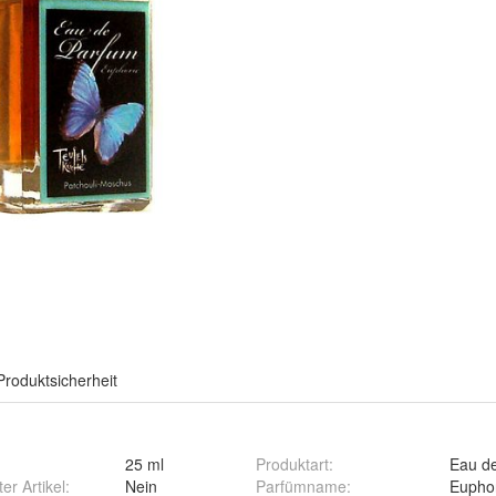
Produktsicherheit
25 ml
Produktart
:
Eau d
ter Artikel
:
Nein
Parfümname
:
Euphor