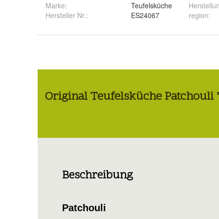
Marke:
Teufelsküche
Herstellu
Hersteller Nr.:
ES24067
region
: