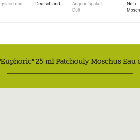
ngsland und -
Deutschland
Angebotspaket
:
Nein
Duft
:
Mosch