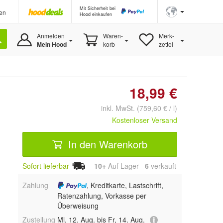
Mit Sicherheit bei
en
Hood einkaufen
Anmelden
Waren-
Merk-
Mein Hood
korb
zettel
18,99 €
inkl. MwSt. (759,60 € / l)
Kostenloser Versand
In den Warenkorb
Sofort lieferbar
10+
Auf Lager
6
 verkauft
Zahlung
, Kreditkarte, Lastschrift,
Ratenzahlung, Vorkasse per
Überweisung
Zustellung
Mi, 12. Aug. bis Fr, 14. Aug.