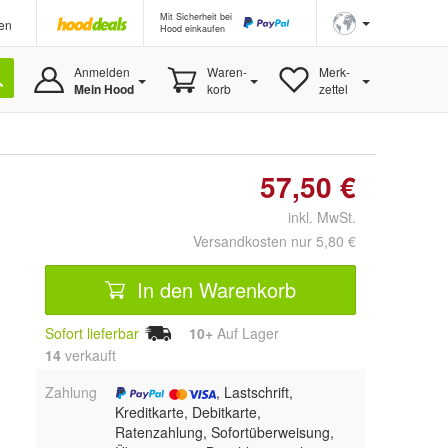
Mit Sicherheit bei
en
Hood einkaufen
Anmelden
Waren-
Merk-
Mein Hood
korb
zettel
57,50 €
inkl. MwSt.
Versandkosten nur 5,80 €
In den Warenkorb
Sofort lieferbar
10+
Auf Lager
14
 verkauft
Zahlung
, Lastschrift,
Kreditkarte, Debitkarte,
Ratenzahlung, Sofortüberweisung,