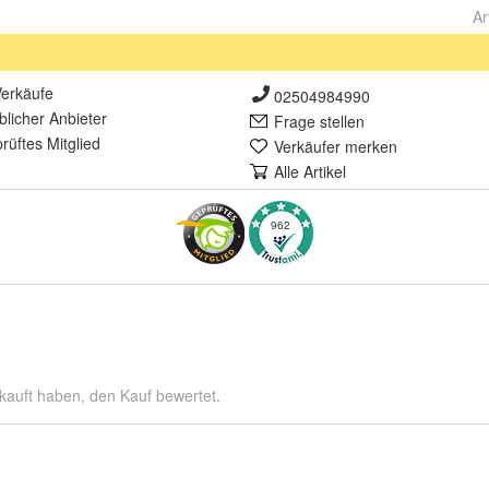
Ar
erkäufe
02504984990
lich
er Anbieter
Frage stellen
rüft
es Mitglied
Verkäufer merken
Alle Artikel
962
kauft haben, den Kauf bewertet.