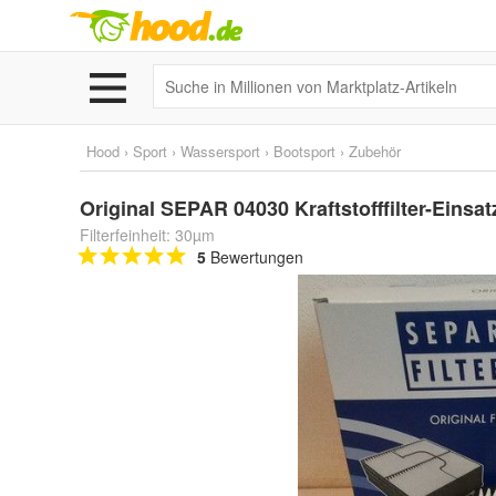
Hood
›
Sport
›
Wassersport
›
Bootsport
›
Zubehör
Original SEPAR 04030 Kraftstofffilter-Eins
Filterfeinheit: 30µm
5
Bewertungen