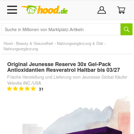
Hood
›
Beauty & Gesundheit
›
Nahrungsergänzung & Diät
›
Nahrungsergänzung
Original Jeunesse Reserve 30x Gel-Pack
Antioxidantien Resveratrol Haltbar bis 03/27
Frische Herstellung und Lieferung vom Jeunesse Global Käufer
Velovita INC./USA
31