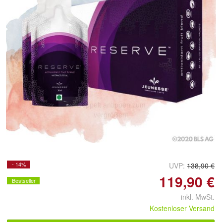
Doppelt antippen zum
vergrößern
- 14%
UVP:
138,90 €
119,90 €
Bestseller
inkl. MwSt.
Kostenloser Versand