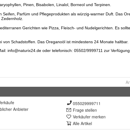
Ar
erkäufe
055029999711
lich
er Anbieter
Frage stellen
Verkäufer merken
Alle Artikel