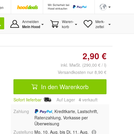
Mit Sicherheit bei
en
Hood einkaufen
Anmelden
Waren-
Merk-
Mein Hood
korb
zettel
2,90 €
inkl. MwSt. (290,00 € / l)
Versandkosten nur 8,90 €
In den Warenkorb
Sofort lieferbar
Auf Lager
4
 verkauft
Zahlung
, Kreditkarte, Lastschrift,
Ratenzahlung, Vorkasse per
Überweisung
Zustellung
Mo, 10. Aug. bis Di, 11. Aug.