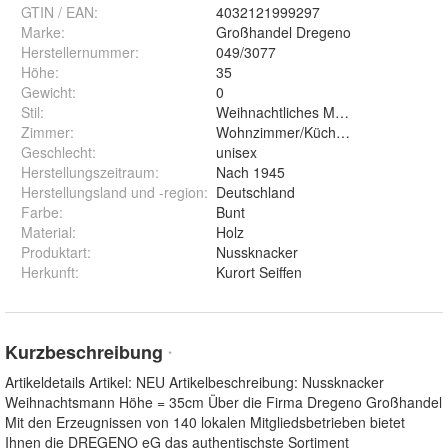
GTIN / EAN:
4032121999297
Marke:
Großhandel Dregeno
Herstellernummer
:
049/3077
Höhe
:
35
Gewicht
:
0
Stil
:
Weihnachtliches Motiv
Zimmer
:
Wohnzimmer/Küche/ Schlafzimmer
Geschlecht
:
unisex
Herstellungszeitraum
:
Nach 1945
Herstellungsland und -region
:
Deutschland
Farbe
:
Bunt
Material
:
Holz
Produktart
:
Nussknacker
Herkunft
:
Kurort Seiffen
Kurzbeschreibung
*
Artikeldetails Artikel: NEU Artikelbeschreibung: Nussknacker
Weihnachtsmann Höhe = 35cm Über die Firma Dregeno Großhandel
Mit den Erzeugnissen von 140 lokalen Mitgliedsbetrieben bietet
Ihnen die DREGENO eG das authentischste Sortiment