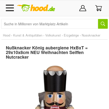
Hood
›
Kunst & Antiquitäten
›
Volkskunst
›
Erzgebirge
›
Nussknacker
Nußknacker König aubergiene HxBxT =
29x10x8cm NEU Weihnachten Seiffen
Nutcracker