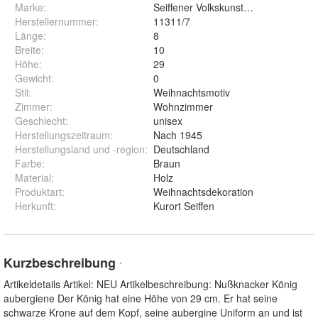
Marke:
Seiffener Volkskunst eG Schauwerkst
Herstellernummer
:
11311/7
Länge
:
8
Breite
:
10
Höhe
:
29
Gewicht
:
0
Stil
:
Weihnachtsmotiv
Zimmer
:
Wohnzimmer
Geschlecht
:
unisex
Herstellungszeitraum
:
Nach 1945
Herstellungsland und -region
:
Deutschland
Farbe
:
Braun
Material
:
Holz
Produktart
:
Weihnachtsdekoration
Herkunft
:
Kurort Seiffen
Kurzbeschreibung
*
Artikeldetails Artikel: NEU Artikelbeschreibung: Nußknacker König
aubergiene Der König hat eine Höhe von 29 cm. Er hat seine
schwarze Krone auf dem Kopf, seine aubergine Uniform an und ist