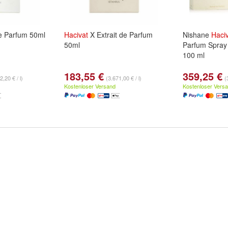
de Parfum 50ml
Hacivat
X Extrait de Parfum
Nishane
Haci
50ml
Parfum Spray
100 ml
183,55 €
359,25 €
2,20 € / l)
(3.671,00 € / l)
(
Kostenloser Versand
Kostenloser Vers