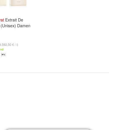
vat
Extrait De
 (Unisex) Damen
3.592,50 € / l)
and