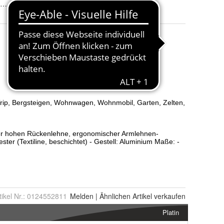
e Wandern Angeln billig günstig
Produktart
:
Stuhl
tikel Nr.:
0124552811
Melden
|
Ähnlichen
Artikel verkaufen
Platin