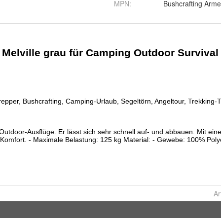
MPN
:
Bushcrafting Arme
Ar