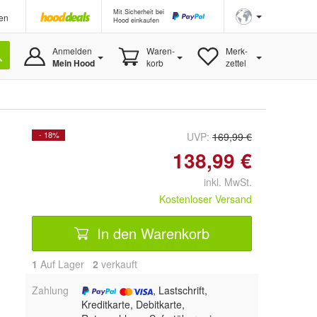
Mit Sicherheit bei
en
Hood einkaufen
Anmelden
Waren-
Merk-
Mein Hood
korb
zettel
- 18%
UVP:
169,99 €
138,99 €
inkl. MwSt.
Kostenloser Versand
In den Warenkorb
1
Auf Lager
2
 verkauft
Zahlung
, Lastschrift,
Kreditkarte, Debitkarte,