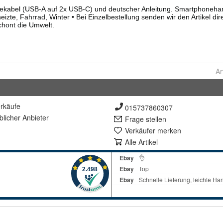
Ar
rkäufe
015737860307
lich
er Anbieter
Frage stellen
Verkäufer merken
Alle Artikel