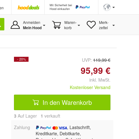
Mit Sicherheit bei
en
Hood einkaufen
Anmelden
Waren-
Merk-
Mein Hood
korb
zettel
- 20%
UVP:
119,99 €
95,99 €
inkl. MwSt.
Kostenloser Versand
In den Warenkorb
3
Auf Lager
1
 verkauft
Zahlung
, Lastschrift,
Kreditkarte, Debitkarte,