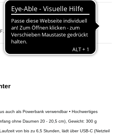
Abteilung
:
Unisex Erwachsene
 Feuchtigkeitsabführend, Wasser