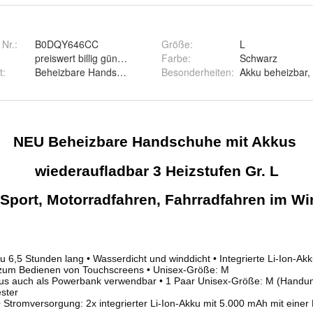
 Nr.:
B0DQY646CC
Größe
:
L
preiswert billig günstig
Farbe
:
Schwarz
t
:
Beheizbare Handschuhe
Besonderheiten
:
Akku beheizbar,