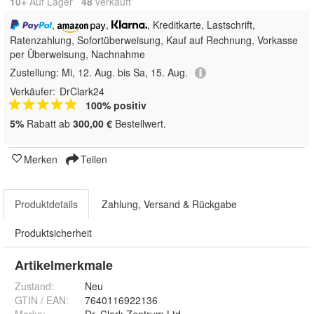
10+
Auf Lager
48
 verkauft
,
,
, Kreditkarte, Lastschrift,
Ratenzahlung, Sofortüberweisung,
Kauf auf Rechnung, Vorkasse
per Überweisung, Nachnahme
Zustellung:
Mi, 12. Aug. bis Sa, 15. Aug.
Verkäufer:
DrClark24
100% positiv
5%
Rabatt ab
300,00 €
Bestellwert.
Merken
Teilen
Produktdetails
Zahlung, Versand & Rückgabe
Produktsicherheit
Artikelmerkmale
Zustand:
Neu
GTIN / EAN:
7640116922136