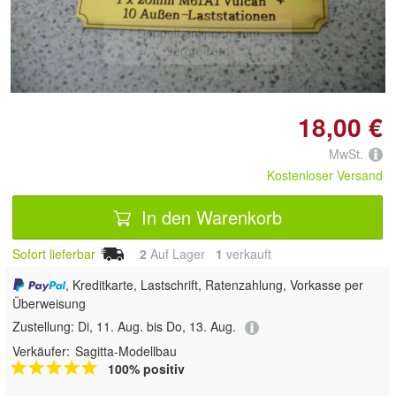
Doppelt antippen zum
vergrößern
18,00 €
MwSt.
Kostenloser Versand
In den Warenkorb
Sofort lieferbar
2
Auf Lager
1
 verkauft
, Kreditkarte, Lastschrift, Ratenzahlung, Vorkasse per
Überweisung
Zustellung:
Di, 11. Aug. bis Do, 13. Aug.
Verkäufer:
Sagitta-Modellbau
100% positiv