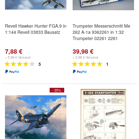
Revell Hawker Hunter FGA.9 in
Trumpeter Messerschmitt Me
1:144 Revell 03833 Bausatz
262 A-1a 9362261 in 1:32
Trumpeter 02261 2261
7,88 €
39,98 €
+ 5,98 € Versand
+ 5,98 € Versand
5
1
- 35%