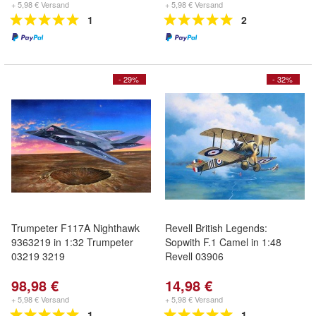
+ 5,98 € Versand
+ 5,98 € Versand
1
2
- 29%
- 32%
Trumpeter F117A Nighthawk
Revell British Legends:
9363219 in 1:32 Trumpeter
Sopwith F.1 Camel in 1:48
03219 3219
Revell 03906
98,98 €
14,98 €
+ 5,98 € Versand
+ 5,98 € Versand
1
1