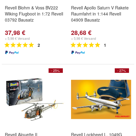
Revell Blohm & Voss BV222
Revell Apollo Saturn V Rakete
Wiking Flugboot in 1:72 Revell
Raumfahrt in 1:144 Revell
03792 Bausatz
04909 Bausatz
37,98 €
28,68 €
+ 5,98 € Versand
+ 5,98 € Versand
2
1
- 25%
- 27%
Revell Alouette II
Revell Lockheed L. 1049G