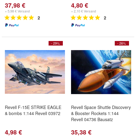
37,98 €
4,80 €
+ 5,98 € Versand
+ 2,10 € Versand
2
2
- 29%
- 26%
Revell F-15E STRIKE EAGLE
Revell Space Shuttle Discovery
& bombs 1:144 Revell 03972
& Booster Rockets 1:144
Revell 04736 Bausatz
4,98 €
35,38 €