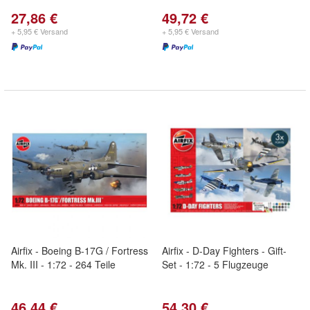
27,86 €
49,72 €
+ 5,95 € Versand
+ 5,95 € Versand
Airfix - Boeing B-17G / Fortress
Airfix - D-Day Fighters - Gift-
Mk. III - 1:72 - 264 Teile
Set - 1:72 - 5 Flugzeuge
46,44 €
54,30 €