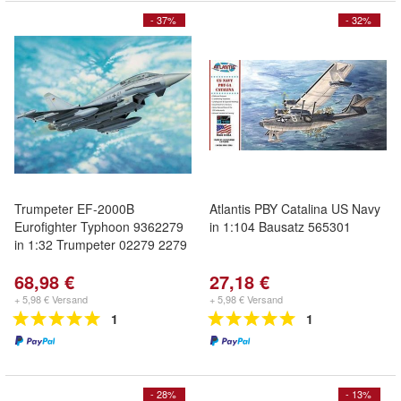
- 37%
- 32%
Trumpeter EF-2000B
Atlantis PBY Catalina US Navy
Eurofighter Typhoon 9362279
in 1:104 Bausatz 565301
in 1:32 Trumpeter 02279 2279
68,98 €
27,18 €
+ 5,98 € Versand
+ 5,98 € Versand
1
1
- 28%
- 13%