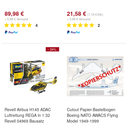
89,98 €
21,58 €
(7,19 €/Stk)
+ 5,98 € Versand
+ 5,98 € Versand
4
2
- 24%
Revell Airbus H145 ADAC
Cutout Papier-Bastelbogen
Luftrettung REGA in 1:32
Boeing NATO AWACS Flying
Revell 04969 Bausatz
Model 1949-1999