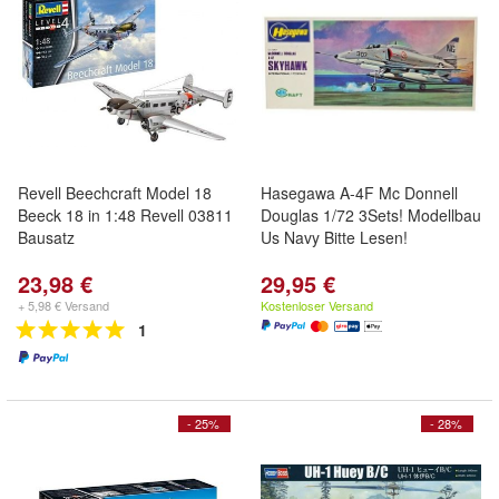
Revell Beechcraft Model 18
Hasegawa A-4F Mc Donnell
Beeck 18 in 1:48 Revell 03811
Douglas 1/72 3Sets! Modellbau
Bausatz
Us Navy Bitte Lesen!
23,98 €
29,95 €
+ 5,98 € Versand
Kostenloser Versand
1
- 25%
- 28%