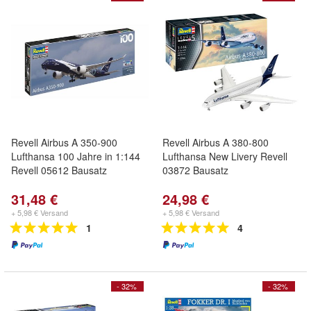
Revell Airbus A 350-900
Revell Airbus A 380-800
Lufthansa 100 Jahre in 1:144
Lufthansa New Livery Revell
Revell 05612 Bausatz
03872 Bausatz
31,48 €
24,98 €
+ 5,98 € Versand
+ 5,98 € Versand
1
4
- 32%
- 32%