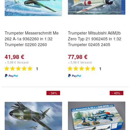
Trumpeter Messerschmitt Me
Trumpeter Mitsubishi A6M2b
262 A-1a 9362260 in 1:32
Zero Typ 21 9362405 in 1:32
Trumpeter 02260 2260
Trumpeter 02405 2405
41,98 €
77,98 €
+ 5,98 € Versand
+ 5,98 € Versand
1
1
- 34%
- 43%