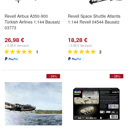
Revell Airbus A350-900
Revell Space Shuttle Atlantis
Türkish Airlines 1:144 Bausatz
1:144 Revell 04544 Bausatz
03773
26,98 €
18,28 €
+ 5,98 € Versand
+ 5,98 € Versand
1
2
- 24%
- 28%