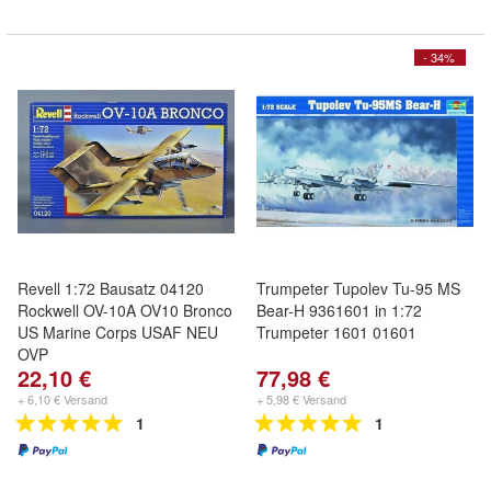
- 34%
Revell 1:72 Bausatz 04120
Trumpeter Tupolev Tu-95 MS
Rockwell OV-10A OV10 Bronco
Bear-H 9361601 in 1:72
US Marine Corps USAF NEU
Trumpeter 1601 01601
OVP
22,10 €
77,98 €
+ 6,10 € Versand
+ 5,98 € Versand
1
1