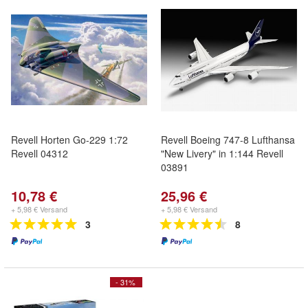
Revell Horten Go-229 1:72
Revell Boeing 747-8 Lufthansa
Revell 04312
"New Livery" in 1:144 Revell
03891
10,78 €
25,96 €
+ 5,98 € Versand
+ 5,98 € Versand
3
8
- 31%