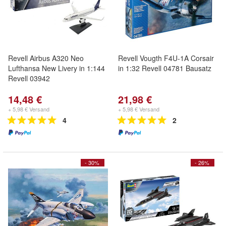
Revell Airbus A320 Neo
Revell Vougth F4U-1A Corsair
Lufthansa New Livery in 1:144
in 1:32 Revell 04781 Bausatz
Revell 03942
14,48 €
21,98 €
+ 5,98 € Versand
+ 5,98 € Versand
4
2
- 30%
- 26%