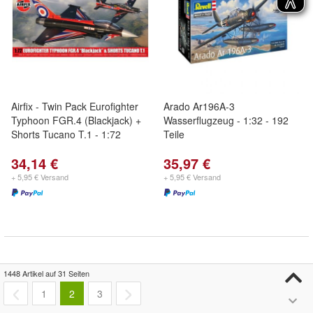
Airfix - Twin Pack Eurofighter
Arado Ar196A-3
Typhoon FGR.4 (Blackjack) +
Wasserflugzeug - 1:32 - 192
Shorts Tucano T.1 - 1:72
Teile
34,14 €
35,97 €
+ 5,95 € Versand
+ 5,95 € Versand
1448 Artikel auf 31 Seiten
1
2
3