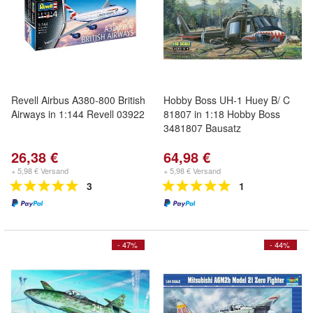
Revell Airbus A380-800 British
Hobby Boss UH-1 Huey B/ C
Airways in 1:144 Revell 03922
81807 in 1:18 Hobby Boss
3481807 Bausatz
26,38 €
64,98 €
+ 5,98 € Versand
+ 5,98 € Versand
3
1
- 47%
- 44%