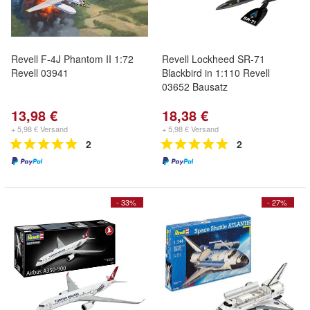
Revell F-4J Phantom II 1:72
Revell Lockheed SR-71
Revell 03941
Blackbird in 1:110 Revell
03652 Bausatz
13,98 €
18,38 €
+ 5,98 € Versand
+ 5,98 € Versand
2
2
- 33%
- 27%