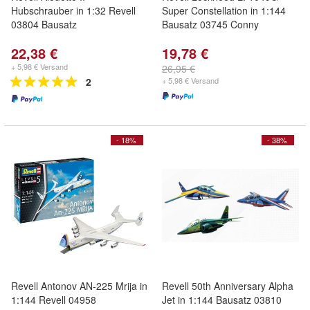
Hubschrauber in 1:32 Revell
Super Constellation in 1:144
03804 Bausatz
Bausatz 03745 Conny
22,38 €
19,78 €
+ 5,98 € Versand
26,95 €
2
+ 5,98 € Versand
- 18%
- 38%
Revell Antonov AN-225 Mrija in
Revell 50th Anniversary Alpha
1:144 Revell 04958
Jet in 1:144 Bausatz 03810