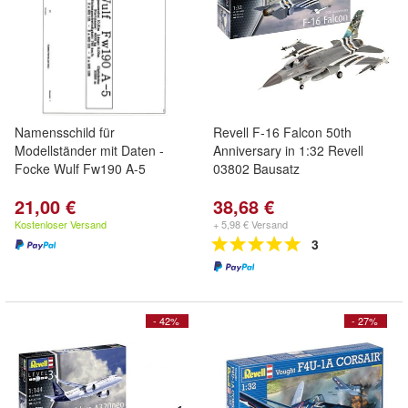
Namensschild für
Revell F-16 Falcon 50th
Modellständer mit Daten -
Anniversary in 1:32 Revell
Focke Wulf Fw190 A-5
03802 Bausatz
21,00 €
38,68 €
Kostenloser Versand
+ 5,98 € Versand
3
- 42%
- 27%