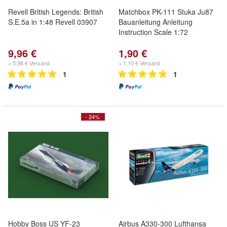
Revell British Legends: British
Matchbox PK-111 Stuka Ju87
S.E.5a in 1:48 Revell 03907
Bauanleitung Anleitung
Instruction Scale 1:72
9,96 €
1,90 €
+ 5,98 € Versand
+ 1,10 € Versand
1
1
- 24%
Hobby Boss US YF-23
Airbus A330-300 Lufthansa