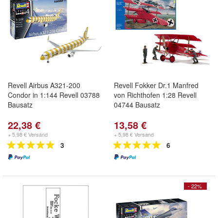
Revell Airbus A321-200
Revell Fokker Dr.1 Manfred
Condor in 1:144 Revell 03788
von Richthofen 1:28 Revell
Bausatz
04744 Bausatz
22,38 €
13,58 €
+ 5,98 € Versand
+ 5,98 € Versand
3
6
- 22%