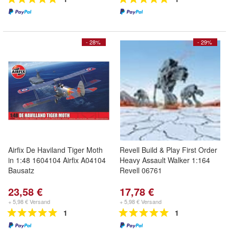
- 28%
- 29%
Airfix De Haviland Tiger Moth
Revell Build & Play First Order
in 1:48 1604104 Airfix A04104
Heavy Assault Walker 1:164
Bausatz
Revell 06761
23,58 €
17,78 €
+ 5,98 € Versand
+ 5,98 € Versand
1
1