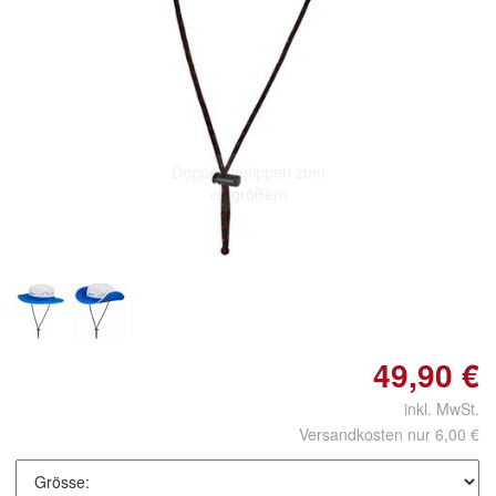
Doppelt antippen zum
vergrößern
49,90 €
inkl. MwSt.
Versandkosten nur 6,00 €