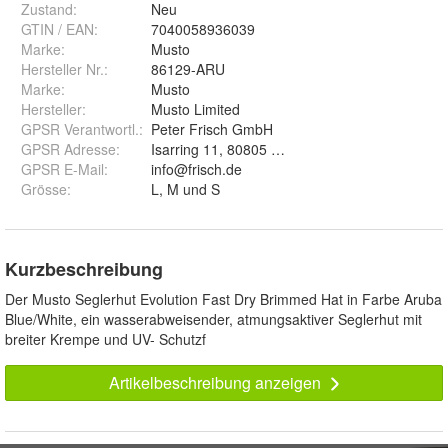
Zustand:
Neu
GTIN / EAN:
7040058936039
Marke:
Musto
Hersteller Nr.:
86129-ARU
Marke
:
Musto
Hersteller
:
Musto Limited
GPSR Verantwortl.
:
Peter Frisch GmbH
GPSR Adresse
:
Isarring 11, 80805 München
GPSR E-Mail
:
info@frisch.de
Grösse
:
L, M und S
Kurzbeschreibung
Der Musto Seglerhut Evolution Fast Dry Brimmed Hat in Farbe Aruba
Blue/White, ein wasserabweisender, atmungsaktiver Seglerhut mit
breiter Krempe und UV- Schutzf
Artikelbeschreibung anzeigen