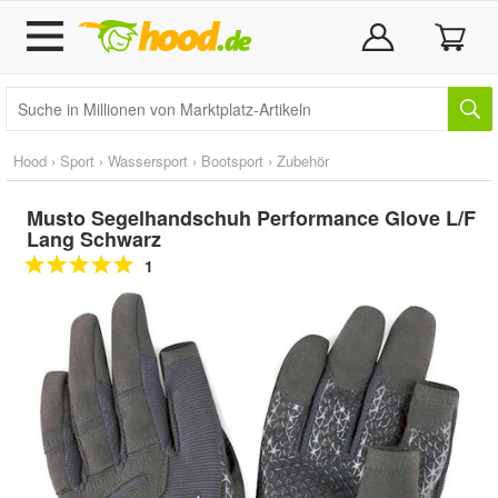
Hood
›
Sport
›
Wassersport
›
Bootsport
›
Zubehör
Musto Segelhandschuh Performance Glove L/F
Lang Schwarz
1