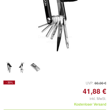
Doppelt antippen zum
vergrößern
- 30%
UVP:
60,00 €
41,88 €
inkl. MwSt.
Kostenloser Versand