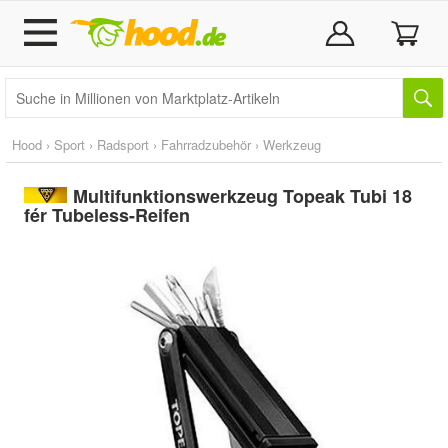
Hood
›
Sport
›
Radsport
›
Fahrradzubehör
›
Werkzeug
Multifunktionswerkzeug Topeak Tubi 18
fér Tubeless-Reifen