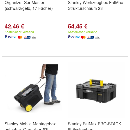
Organizer SortMaster
Stanley Werkzeugbox FatMax
(schwarz/gelb, 17 Fächer)
Strukturschaum 23
42,46 €
54,45 €
Kostenloser Versand
Kostenloser Versand
Stanley Mobile Montagebox
Stanley FatMax PRO-STACK
entnehm. Organizer 53l
III Systembox