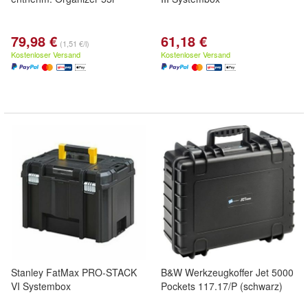
79,98 €
61,18 €
(1,51 €/l)
Kostenloser Versand
Kostenloser Versand
Stanley FatMax PRO-STACK
B&W Werkzeugkoffer Jet 5000
VI Systembox
Pockets 117.17/P (schwarz)