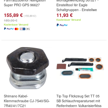
Fahrradzubehör Navigation
Montagewerkzeug 50/52T -
Super PRO GPS 96627
Einstelltool fér Eagle
Schaltgruppen - Einstellwe
155,89 €
11,93 €
(155,89 €/)
Kostenloser Versand
189,99 €
Kostenloser Versand
Shimano Kabel-
Tip Top Flickzeug Set TT 05
Klemmschraube CJ-7S40/SG-
SB Schlauchreparaturset mit
7R40/41/7C21
Reifenhebern Vulkanisierfléss