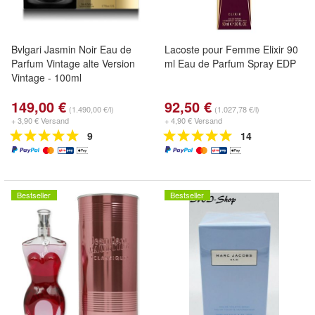
Bvlgari Jasmin Noir Eau de
Lacoste pour Femme Elixir 90
Parfum Vintage alte Version
ml Eau de Parfum Spray EDP
Vintage - 100ml
149,00 €
92,50 €
(1.490,00 €/l)
(1.027,78 €/l)
+ 3,90 € Versand
+ 4,90 € Versand
9
14
Bestseller
Bestseller