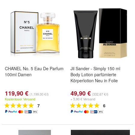
CHANEL No. 5 Eau De Parfum
Jil Sander - Simply 150 ml
100ml Damen
Body Lotion parfümierte
Körperlotion Neu in Folie
119,90 €
49,90 €
(1.199,00 €/l)
(332,67 €/l)
Kostenloser Versand
+ 5,90 € Versand
7
6