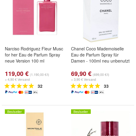
Narciso Rodriguez Fleur Musc
Chanel Coco Mademoiselle
for her Eau de Parfum Spray
Eau de Parfum Spray für
neue Version 100 ml
Damen - 100ml neu unbenutzt
119,00 €
69,90 €
(1.190,00 €/l)
(699,00 €/l)
+ 4,90 € Versand
+ 3,90 € Versand
32
33
Bestseller
Bestseller