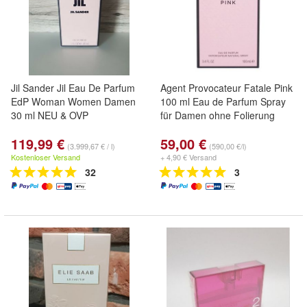
Jil Sander Jil Eau De Parfum
Agent Provocateur Fatale Pink
EdP Woman Women Damen
100 ml Eau de Parfum Spray
30 ml NEU & OVP
für Damen ohne Folierung
119,99 €
59,00 €
(3.999,67 € / l)
(590,00 €/l)
Kostenloser Versand
+ 4,90 € Versand
32
3