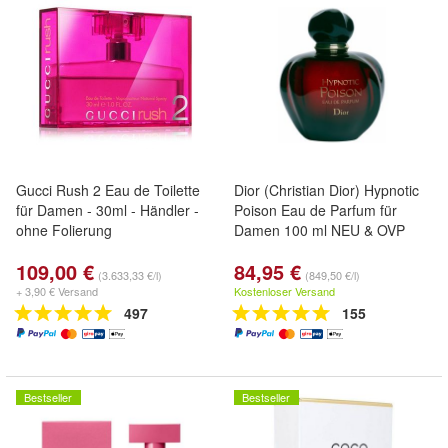
Gucci Rush 2 Eau de Toilette
Dior (Christian Dior) Hypnotic
für Damen - 30ml - Händler -
Poison Eau de Parfum für
ohne Folierung
Damen 100 ml NEU & OVP
109,00 €
84,95 €
(3.633,33 €/l)
(849,50 €/l)
+ 3,90 € Versand
Kostenloser Versand
497
155
Bestseller
Bestseller