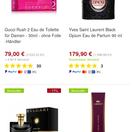
Gucci Rush 2 Eau de Toilette
Yves Saint Laurent Black
für Damen - 30ml - ohne Folie
Opium Eau de Parfum 90 ml
-Händler
79,00 €
179,90 €
(2.633,33 €/l)
(1.998,89 €/l)
+ 4,90 € Versand
Kostenloser Versand
30
3
Bestseller
- 17%
Bestseller