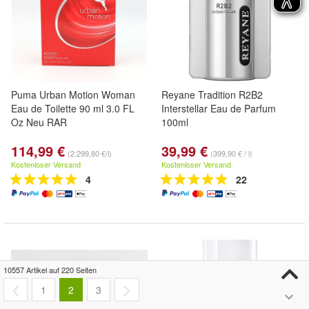
Puma Urban Motion Woman
Reyane Tradition R2B2
Eau de Toilette 90 ml 3.0 FL
Interstellar Eau de Parfum
Oz Neu RAR
100ml
114,99 €
39,99 €
(2.299,80 €/l)
(399,90 € / l)
Kostenloser Versand
Kostenloser Versand
4
22
10557 Artikel auf 220 Seiten
1
2
3