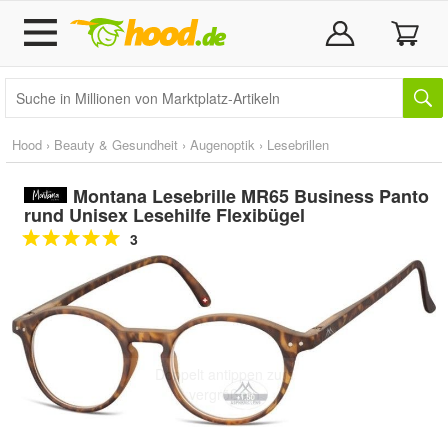
Hood
›
Beauty & Gesundheit
›
Augenoptik
›
Lesebrillen
Montana Lesebrille MR65 Business Panto
rund Unisex Lesehilfe Flexibügel
3
Doppelt antippen zum
vergrößern