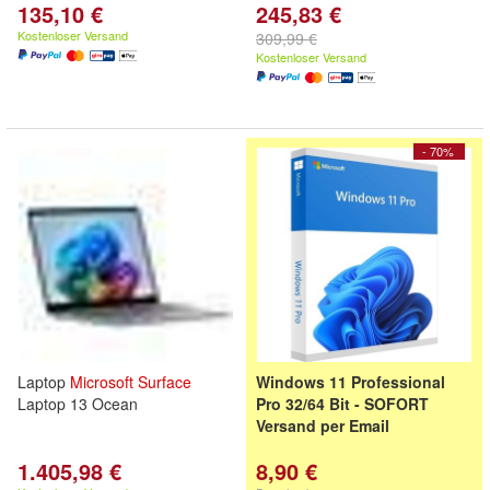
135,10 €
245,83 €
Kostenloser Versand
309,99 €
Kostenloser Versand
- 70%
Laptop
Microsoft
Surface
Windows 11 Professional
Laptop 13 Ocean
Pro 32/64 Bit - SOFORT
Versand per Email
1.405,98 €
8,90 €