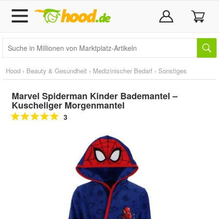
Hood
›
Beauty & Gesundheit
›
Medizinischer Bedarf
›
Sonstiges
Marvel Spiderman Kinder Bademantel –
Kuscheliger Morgenmantel
3