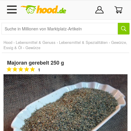
Hood
›
Lebensmittel & Genuss
›
Lebensmittel & Spezialitäten
›
Gewürze,
Essig & Öl
›
Gewürze
Majoran gerebelt 250 g
1