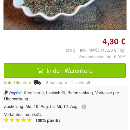
Doppelt antippen zum
vergrößern
4,30 €
pro g inkl. MwSt. (17,20 € / kg)
Versandkosten nur 8,90 €
In den Warenkorb
Sofort lieferbar
2
Auf Lager
1
 verkauft
, Kreditkarte, Lastschrift, Ratenzahlung, Vorkasse per
Überweisung
Zustellung:
Mo, 10. Aug. bis Mi, 12. Aug.
Verkäufer:
naturix24
100% positiv