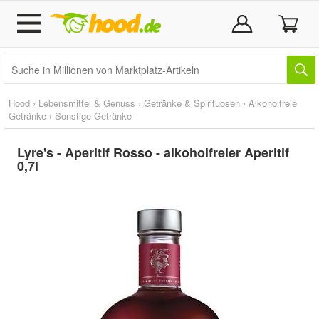
Hood
›
Lebensmittel & Genuss
›
Getränke & Spirituosen
›
Alkoholfreie
Getränke
›
Sonstige Getränke
Lyre's - Aperitif Rosso - alkoholfreier Aperitif
0,7l