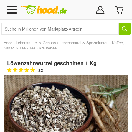
Hood
›
Lebensmittel & Genuss
›
Lebensmittel & Spezialitäten
›
Kaffee,
Kakao & Tee
›
Tee
›
Kräutertee
Löwenzahnwurzel geschnitten 1 Kg
22