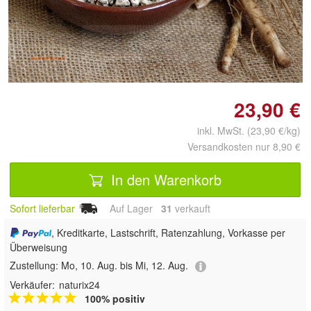
Doppelt antippen zum
vergrößern
23,90 €
inkl. MwSt. (23,90 €/kg)
Versandkosten nur 8,90 €
In den Warenkorb
Sofort lieferbar
Auf Lager
31
 verkauft
, Kreditkarte, Lastschrift, Ratenzahlung, Vorkasse per
Überweisung
Zustellung:
Mo, 10. Aug. bis Mi, 12. Aug.
Verkäufer:
naturix24
100% positiv