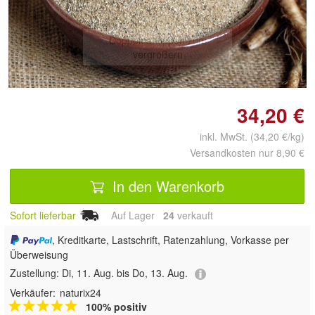
Doppelt antippen zum
vergrößern
34,20 €
inkl. MwSt. (34,20 €/kg)
Versandkosten nur 8,90 €
In den Warenkorb
Sofort lieferbar
Auf Lager
24
 verkauft
, Kreditkarte, Lastschrift, Ratenzahlung, Vorkasse per
Überweisung
Zustellung:
Di, 11. Aug. bis Do, 13. Aug.
Verkäufer:
naturix24
100% positiv