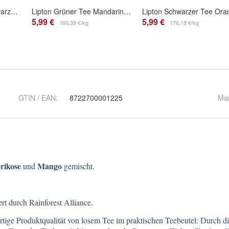
Lipton Forest Fruit Schwarzer Tee Waldfruchtgeschmack
Lipton Grüner Tee Mandarine Orange
5,99 €
5,99 €
166,39 €/kg
176,18 €/kg
GTIN / EAN:
8722700001225
Ma