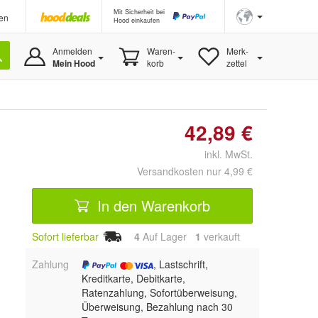
Mit Sicherheit bei
en
Hood einkaufen
Anmelden
Waren-
Merk-
Mein Hood
korb
zettel
42,89 €
inkl. MwSt.
Versandkosten nur 4,99 €
In den Warenkorb
Sofort lieferbar
4
Auf Lager
1
 verkauft
Zahlung
, Lastschrift,
Kreditkarte, Debitkarte,
Ratenzahlung, Sofortüberweisung,
Überweisung, Bezahlung nach 30