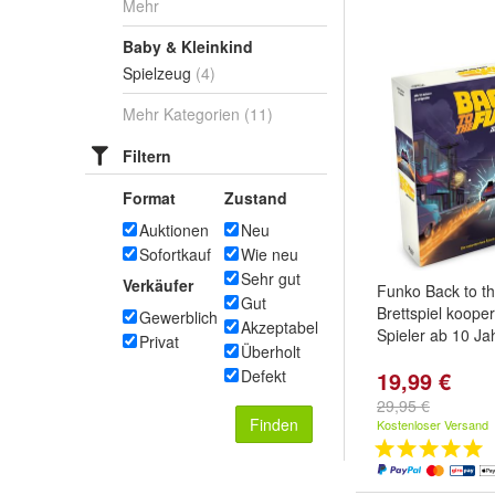
Mehr
Baby & Kleinkind
Spielzeug
(4)
Mehr Kategorien
(11)
Filtern
Format
Zustand
Auktionen
Neu
Sofortkauf
Wie neu
Sehr gut
Verkäufer
Funko Back to t
Gut
Brettspiel kooper
Gewerblich
Akzeptabel
Spieler ab 10 Ja
Privat
Überholt
19,99 €
Defekt
29,95 €
Finden
Kostenloser Versand