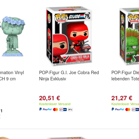
mation Vinyl
POP-Figur G.I. Joe Cobra Red
POP-Figur Di
/CH 9 cm
Ninja Exklusiv
lebenden Tot
20,51 €
21,27 €
Kostenloser Versand
Kostenloser Vers
1