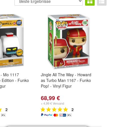
 - Mo 1117
Jingle All The Way - Howard
 Edition - Funko
as Turbo Man 1167 - Funko
igur
Pop! - Vinyl Figur
68,99 €
+ 4,99 € Versand
2
2