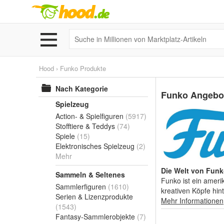
Hood › Funko Produkte
Nach Kategorie
Funko
Angebo
Spielzeug
Action- & Spielfiguren
(5917)
Stofftiere & Teddys
(74)
Spiele
(15)
Elektronisches Spielzeug
(2)
Mehr
Die Welt von Fun
Sammeln & Seltenes
Funko ist ein ameri
Sammlerfiguren
(1610)
kreativen Köpfe hint
Serien & Lizenzprodukte
Mehr Informationen
(1543)
Fantasy-Sammlerobjekte
(7)