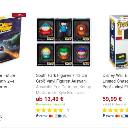
- 33%
he Future
South Park Figuren 7-13 cm
Disney Wall-E
ativ 2–4
Groß Vinyl Figuren Auswahl
Limited Chase
hren
Auswahl:
Eric Cartman
,
Kenny
Pop! - Vinyl F
McCormick
,
Kyle Broflovski
ab 13,49 €
59,99 €
und
weitere ...
Kostenloser Versand
+ 4,99 € Versand
1
5