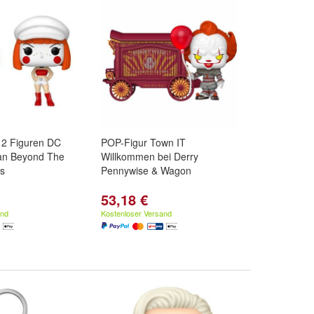
 2 Figuren DC
POP-Figur Town IT
an Beyond The
Willkommen bei Derry
s
Pennywise & Wagon
53,18 €
and
Kostenloser Versand