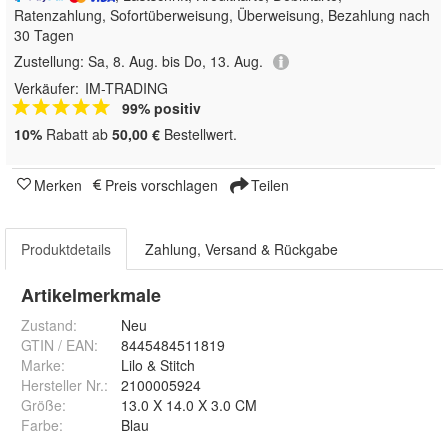
Ratenzahlung, Sofortüberweisung, Überweisung, Bezahlung nach
30 Tagen
Zustellung:
Sa, 8. Aug. bis Do, 13. Aug.
Verkäufer:
IM-TRADING
99% positiv
10%
Rabatt ab
50,00 €
Bestellwert.
Merken
Preis vorschlagen
Teilen
Produktdetails
Zahlung, Versand & Rückgabe
Artikelmerkmale
Zustand:
Neu
GTIN / EAN:
8445484511819
Marke:
Lilo & Stitch
Hersteller Nr.:
2100005924
Größe
:
13.0 X 14.0 X 3.0 CM
Farbe
:
Blau