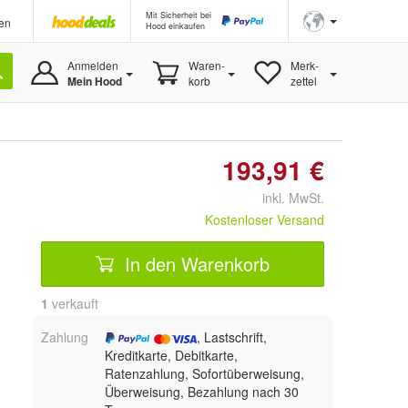
Mit Sicherheit bei
en
Hood einkaufen
Anmelden
Waren-
Merk-
Mein Hood
korb
zettel
193,91 €
inkl. MwSt.
Kostenloser Versand
In den Warenkorb
1
 verkauft
Zahlung
, Lastschrift,
Kreditkarte, Debitkarte,
Ratenzahlung, Sofortüberweisung,
Überweisung, Bezahlung nach 30