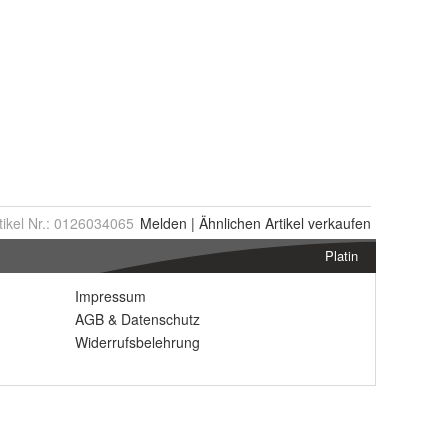
tikel Nr.:
0126034065
Melden
|
Ähnlichen
Artikel verkaufen
Platin
Impressum
AGB
&
Datenschutz
Widerrufsbelehrung