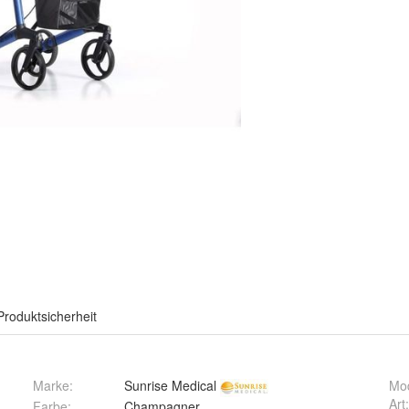
Produktsicherheit
Marke:
Sunrise Medical
Mod
Art
Farbe
:
Champagner