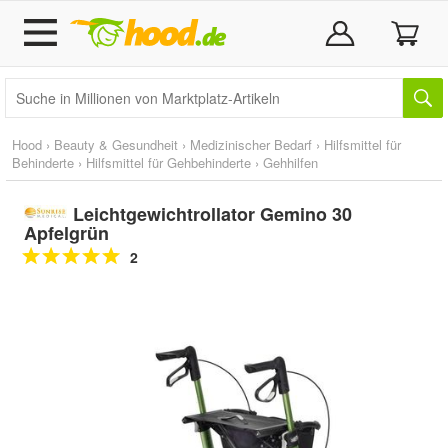
Hood
›
Beauty & Gesundheit
›
Medizinischer Bedarf
›
Hilfsmittel für
Behinderte
›
Hilfsmittel für Gehbehinderte
›
Gehhilfen
Leichtgewichtrollator Gemino 30
Apfelgrün
2