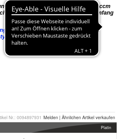
tikel Nr.:
0094897931
Melden
|
Ähnlichen
Artikel verkaufen
Platin