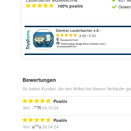
Lauterbacher Modelltechnik
857 Ve
100% positiv
Gewerb
Bewertungen
So haben Kunden, die den Artikel bei diesem Verkäufer ge
Positiv
Von:
-***R
04.10.24
Positiv
Von:
a***u
26.04.24