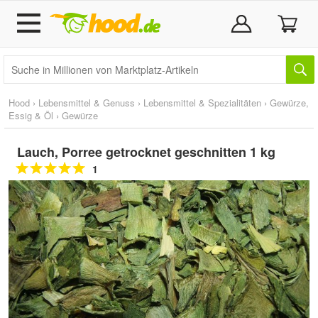
Hood
›
Lebensmittel & Genuss
›
Lebensmittel & Spezialitäten
›
Gewürze,
Essig & Öl
›
Gewürze
Lauch, Porree getrocknet geschnitten 1 kg
1