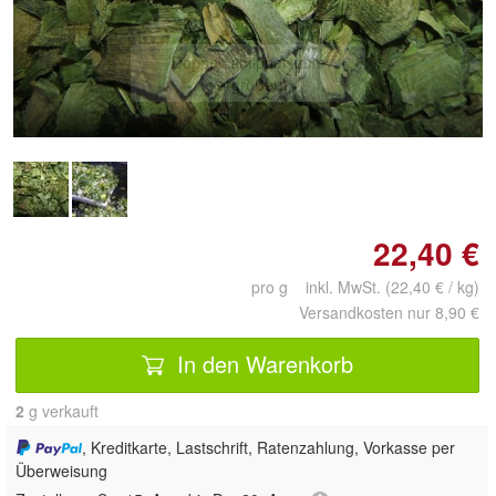
Doppelt antippen zum
vergrößern
22,40 €
pro g inkl. MwSt. (22,40 € / kg)
Versandkosten nur 8,90 €
In den Warenkorb
2
 g verkauft
, Kreditkarte, Lastschrift, Ratenzahlung, Vorkasse per
Überweisung