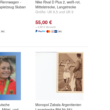
Rennwagen -
Nike Rival D Plus 2, weiß-rot,
spielzeug Sluban
Mittelstrecke, Langstrecke
Größe:
UK 8,5
und
UK 9
55,00 €
+ 4,90 € Versand
utsche
Monopol Zabala Argentienien
- Mittel- und
Langstrecke Bild Nr 551