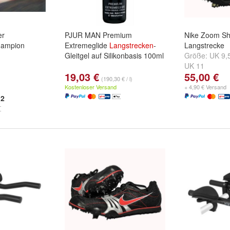
er
PJUR MAN Premium
Nike Zoom Shif
ampion
Extremeglide
Langstrecken
-
Langstrecke
Gleitgel auf Silikonbasis 100ml
Größe:
UK 9,
UK 11
19,03 €
55,00 €
(190,30 € / l)
Kostenloser Versand
+ 4,90 € Versand
2