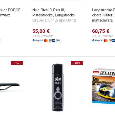
nker FORCE
Nike Rival D Plus III,
Langstreck
chwarz
Mittelstrecke, Langstrecke
obere Halteru
Größe:
UK 11,5
und
UK 12
mattschwarz
55,00 €
68,75 €
+ 4,90 € Versand
+ 5,95 € Versand
- 9%
- 40%