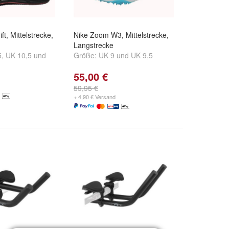
t, Mittelstrecke,
Nike Zoom W3, Mittelstrecke,
Langstrecke
5
,
UK 10,5
und
Größe:
UK 9
und
UK 9,5
55,00 €
59,95 €
+ 4,90 € Versand