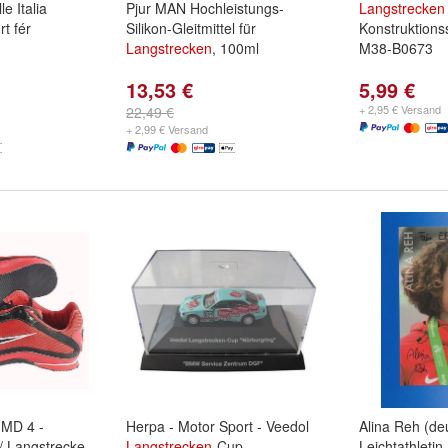
e Italia
Pjur MAN Hochleistungs-
Langstrecken
t fér
Silikon-Gleitmittel für
Konstruktions
Langstrecken
, 100ml
M38-B0673
13,53 €
5,99 €
+ 2,95 € Versand
22,49 €
+ 2,99 € Versand
 MD 4 -
Herpa - Motor Sport - Veedol
Alina Reh (de
-/ Langstrecke
Langstrecken
-Cup -
Leichtathletin 