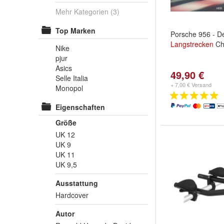
Mehr Kategorien
(3)
Top Marken
Porsche 956 - D
Langstrecken
Ch
Nike
pjur
Asics
49,90 €
Selle Italia
+ 7,00 € Versand
Monopol
Eigenschaften
Größe
UK 12
UK 9
UK 11
UK 9,5
Ausstattung
Hardcover
Autor