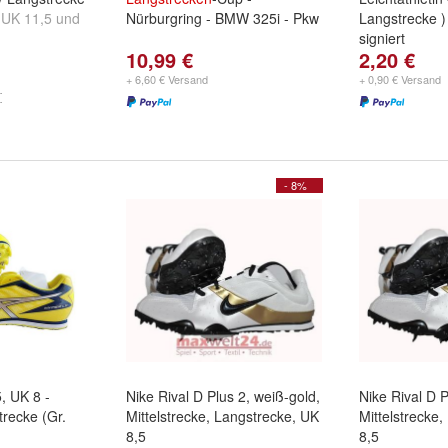
,
UK 11,5
und
Nürburgring - BMW 325i - Pkw
Langstrecke ) 
signiert
10,99 €
2,20 €
+ 6,60 € Versand
+ 0,90 € Versand
- 8%
, UK 8 -
Nike Rival D Plus 2, weiß-gold,
Nike Rival D P
trecke (Gr.
Mittelstrecke, Langstrecke, UK
Mittelstrecke
8,5
8,5