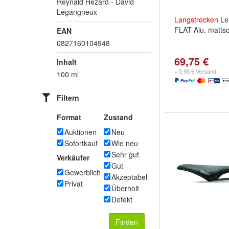
Reynald Hezard - David
Legangneux
Langstrecken
Le
FLAT Alu. matts
EAN
0827160104948
69,75 €
Inhalt
+ 5,95 € Versand
100 ml
Filtern
Format
Zustand
Auktionen
Neu
Sofortkauf
Wie neu
Sehr gut
Verkäufer
Gut
Gewerblich
Akzeptabel
Privat
Überholt
Defekt
Finden