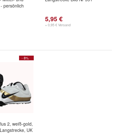
- persönlich
5,95 €
+ 0,95 € Versand
- 8%
lus 2, weiß-gold,
, Langstrecke, UK