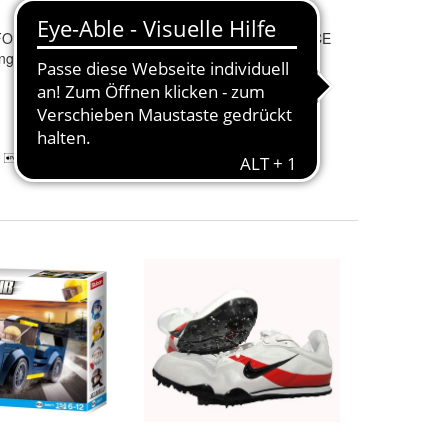
e FORCE CRONO
Langstrecken
Lenker FORCE
ng Alu,
CRONO Alu, mattschwarz
69,75 €
+ 5,95 € Versand