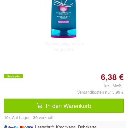
Doppelt antippen zum
vergrößern
6,38 €
Bestseller
inkl. MwSt.
Versandkosten nur 5,99 €
In den Warenkorb
10+
Auf Lager
39
 verkauft
, Lastschrift, Kreditkarte, Debitkarte,