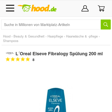
Hood
›
Beauty & Gesundheit
›
Haarpflege
›
Haarwäsche & -pflege
›
Shampoos
L´Oreal Elseve Fibralogy Spülung 200 ml
8