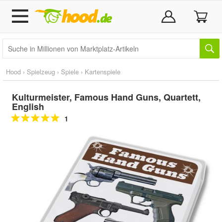
Hood
›
Spielzeug
›
Spiele
›
Kartenspiele
Kulturmeister, Famous Hand Guns, Quartett,
English
1