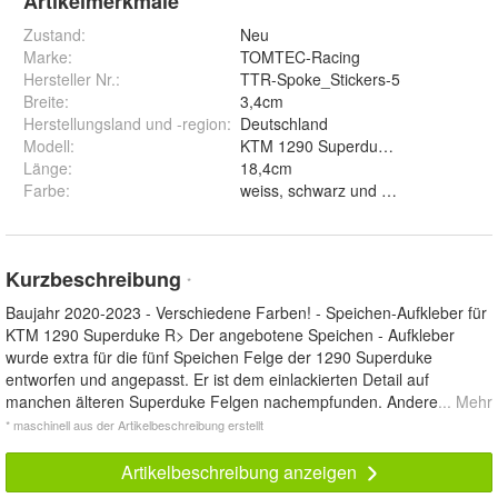
Artikelmerkmale
Zustand:
Neu
Marke:
TOMTEC-Racing
Hersteller Nr.:
TTR-Spoke_Stickers-5
Breite
:
3,4cm
Herstellungsland und -region
:
Deutschland
Modell
:
KTM 1290 Superduke (2020-2023)
Länge
:
18,4cm
Farbe
:
weiss, schwarz und orange
Kurzbeschreibung
*
Baujahr 2020-2023 - Verschiedene Farben! - Speichen-Aufkleber für
KTM 1290 Superduke R> Der angebotene Speichen - Aufkleber
wurde extra für die fünf Speichen Felge der 1290 Superduke
entworfen und angepasst. Er ist dem einlackierten Detail auf
manchen älteren Superduke Felgen nachempfunden. Andere
... Mehr
* maschinell aus der Artikelbeschreibung erstellt
Artikelbeschreibung anzeigen