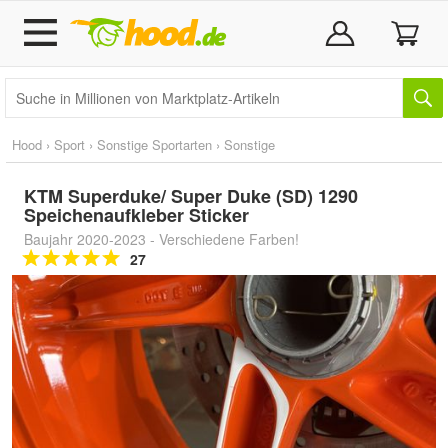
Hood
›
Sport
›
Sonstige Sportarten
›
Sonstige
KTM Superduke/ Super Duke (SD) 1290
Speichenaufkleber Sticker
Baujahr 2020-2023 - Verschiedene Farben!
27