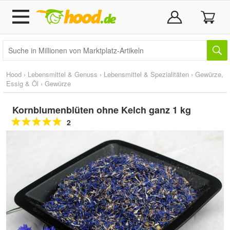
Hood
›
Lebensmittel & Genuss
›
Lebensmittel & Spezialitäten
›
Gewürze,
Essig & Öl
›
Gewürze
Kornblumenblüten ohne Kelch ganz 1 kg
2