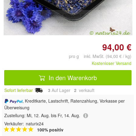
Doppelt antippen zum
vergrößern
94,00 €
pro g inkl. MwSt. (94,00 € / kg)
Kostenloser Versand
In den Warenkorb
Sofort lieferbar
3
Auf Lager
2
 verkauft
, Kreditkarte, Lastschrift, Ratenzahlung, Vorkasse per
Überweisung
Zustellung:
Mi, 12. Aug. bis Fr, 14. Aug.
Verkäufer:
naturix24
100% positiv