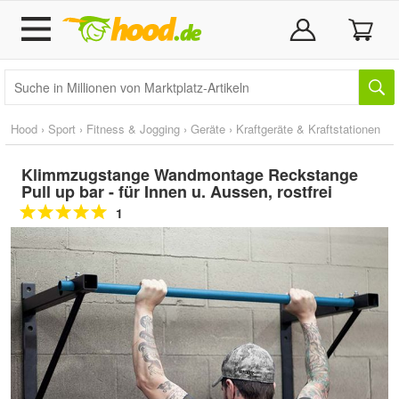
Hood
›
Sport
›
Fitness & Jogging
›
Geräte
›
Kraftgeräte & Kraftstationen
Klimmzugstange Wandmontage Reckstange
Pull up bar - für Innen u. Aussen, rostfrei
1