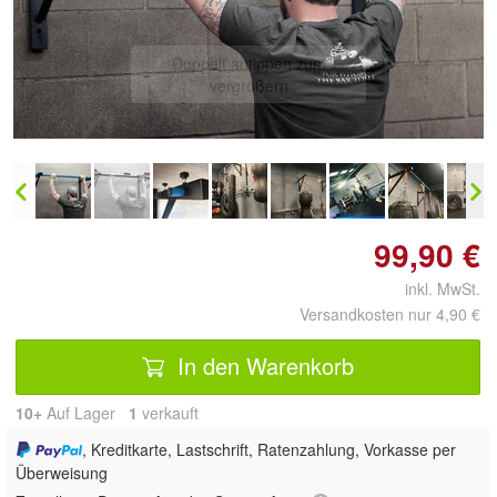
Doppelt antippen zum
vergrößern
99,90 €
inkl. MwSt.
Versandkosten nur 4,90 €
In den Warenkorb
10+
Auf Lager
1
 verkauft
, Kreditkarte, Lastschrift, Ratenzahlung, Vorkasse per
Überweisung